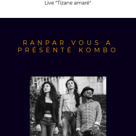
Live "Tizane amaré"
RANPAR VOUS A
PRÉSENTÉ KOMBO