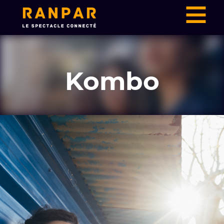
≡
Kombo