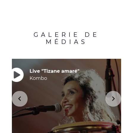
GALERIE DE
MÉDIAS
Live "Tizane amaré"
Kombo